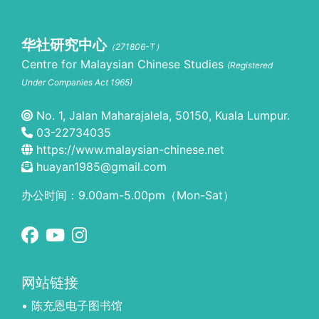
华社研究中心
（271806-T）
Centre for Malaysian Chinese Studies
(Registered
Under Companies Act 1965)
No. 1, Jalan Maharajalela, 50150, Kuala Lumpur.
03-22734035
https://www.malaysian-chinese.net
huayan1985@gmail.com
办公时间：9.00am-5.00pm（Mon-Sat）
网站链接
• 陈充恩电子图书馆