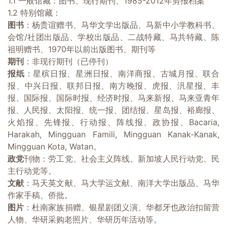
1.1 一般馆藏：图书、现行期刊、1985-2012年剪报档案
1.2 特别馆藏：
图书
：杨贵谊赠书、马华文学出版品、马新中小学教科书、
会馆/社团出版品、学校出版品、二战特藏、马共特藏、陈
祖明赠书、1970年以前出版图书、期刊等
期刊
：非现行期刊（已停刊）
报纸
：星槟日报、星洲日报、南洋商报、古城月报、联合
报、中兴日报、联邦日报、南方晚报、虎报、汎星报、丰
报、国际报、国际时报、经济时报、马来新报、马来亚青年
报、人民报、太阳报、统一报、团结报、星岛报、裕廊报、
火焰报、先锋报、行动报、阵线报、政协报、Bacaria,
Harakah, Mingguan Famili, Mingguan Kanak-Kanak,
Mingguan Kota, Watan。
政党
刊物：劳工党、社会主义阵线、新加坡人民行动党、民
主行动党等。
文献
：马天英文献、马大学运文献、南洋大学出版品、马华
作家手稿、侨批。
图片
：杜南家族捐赠、银星剧团义演、华都牙也政治扣留营
人物、华研采购老照片、华研历年活动等。