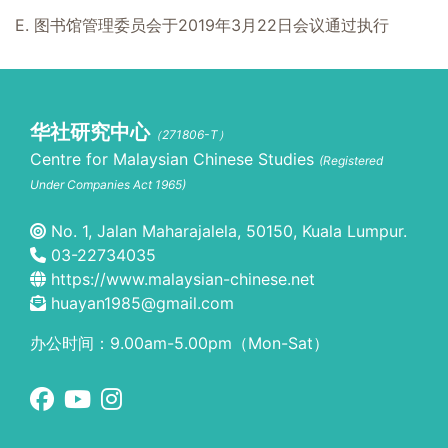
E. 图书馆管理委员会于2019年3月22日会议通过执行
华社研究中心
（271806-T）
Centre for Malaysian Chinese Studies
(Registered
Under Companies Act 1965)
No. 1, Jalan Maharajalela, 50150, Kuala Lumpur.
03-22734035
https://www.malaysian-chinese.net
huayan1985@gmail.com
办公时间：9.00am-5.00pm（Mon-Sat）