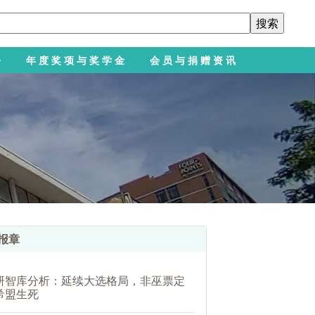
会
年度奖项与奖学金
会员与捐赠资讯
报章
研智库分析：延续大选格局，非巫票定
希盟生死