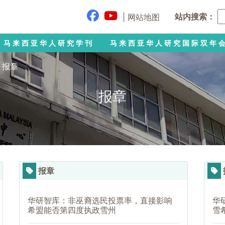
站内搜索：
|
网站地图
马来西亚华人研究学刊
马来西亚华人研究国际双年
>
报章
报章
报章
华研智库：非巫裔选民投票率，直接影响
华
希盟能否第四度执政雪州
雪