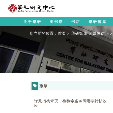
关于华研
图书馆
书店
华研智库
您当前的位置：
首页
>
华研智库
>
媒体访问
报章
绿潮结构未变，检验希盟国阵选票转移效
应