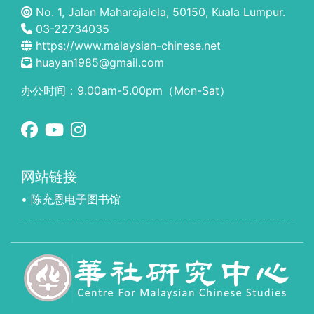
No. 1, Jalan Maharajalela, 50150, Kuala Lumpur.
03-22734035
https://www.malaysian-chinese.net
huayan1985@gmail.com
办公时间：9.00am-5.00pm（Mon-Sat）
网站链接
• 陈充恩电子图书馆