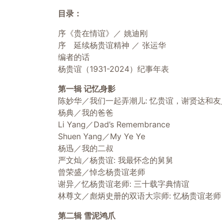
目录：
序《贵在情谊》／ 姚迪刚
序 延续杨贵谊精神 ／ 张运华
编者的话
杨贵谊（1931-2024）纪事年表
第一辑 记忆身影
陈妙华／我们一起弄潮儿: 忆贵谊，谢贤达和友
杨典／我的爸爸
Li Yang／Dad’s Remembrance
Shuen Yang／My Ye Ye
杨迅／我的二叔
严文灿／杨贵谊: 我最怀念的舅舅
曾荣盛／悼念杨贵谊老师
谢异／忆杨贵谊老师: 三十载字典情谊
林尊文／彪炳史册的双语大宗师: 忆杨贵谊老师
第二辑 雪泥鸿爪