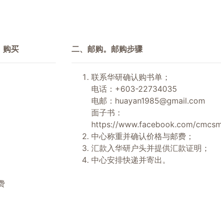
）购买
二、邮购。邮购步骤
联系华研确认购书单；
电话：+603-22734035
电邮：
huayan1985@gmail.com
面子书：
https://www.facebook.com/cmcsm
中心称重并确认价格与邮费；
汇款入华研户头并提供汇款证明；
中心安排快递并寄出。
费