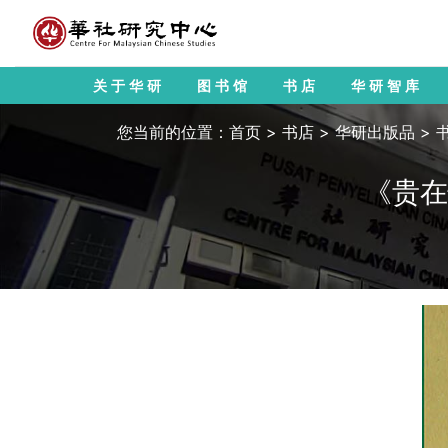
关于华研
图书馆
书店
华研智库
您当前的位置：
首页
>
书店
>
华研出版品
>
《贵在