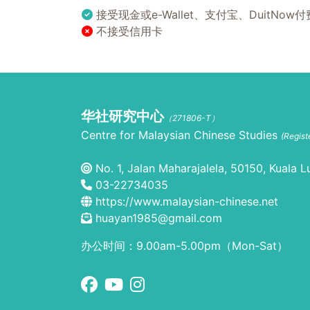
接受现金或e-Wallet、支付宝、DuitNow付
不接受信用卡
华社研究中心
（271806-T）
Centre for Malaysian Chinese Studies
(Regis
No. 1, Jalan Maharajalela, 50150, Kuala L
03-22734035
https://www.malaysian-chinese.net
huayan1985@gmail.com
办公时间：9.00am-5.00pm（Mon-Sat）