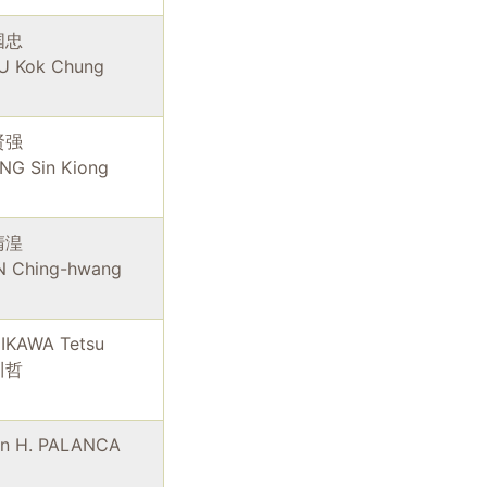
国忠
U Kok Chung
贤强
NG Sin Kiong
清湟
N Ching-hwang
IKAWA Tetsu
川哲
en H. PALANCA