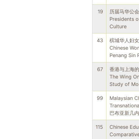
19
历届马华公
Presidents o
Culture
43
槟城华人妇
Chinese Wom
Penang Sin 
67
香港与上海的
The Wing On
Study of Mo
99
Malaysian C
Transnation
巴布亚新几
115
Chinese Educ
Comparativ