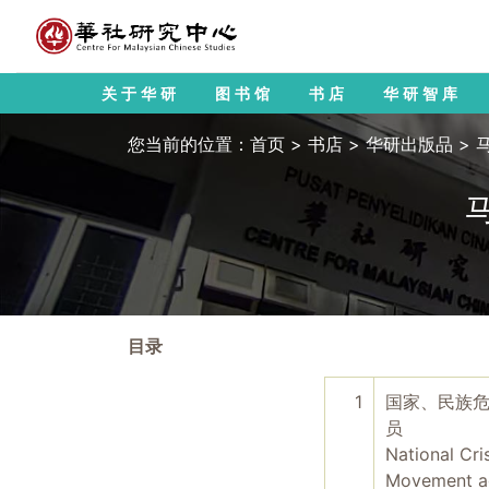
关于华研
图书馆
书店
华研智库
您当前的位置：
首页
>
书店
>
华研出版品
>
目录
1
国家、民族
员
National Cri
Movement ag