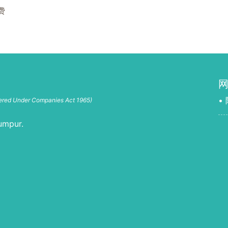
费
•
tered Under Companies Act 1965)
umpur.