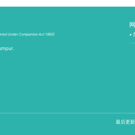
•
tered Under Companies Act 1965)
umpur.
最后更新：