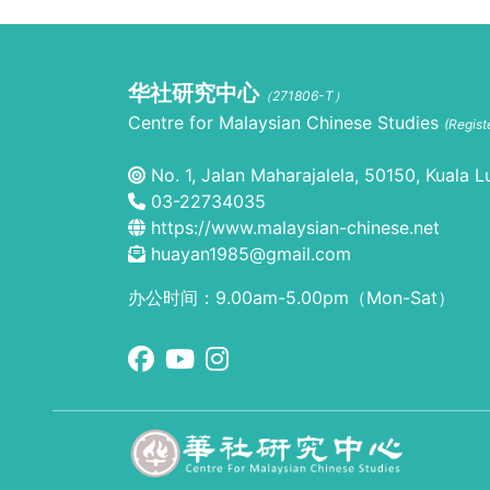
华社研究中心
（271806-T）
Centre for Malaysian Chinese Studies
(Regis
No. 1, Jalan Maharajalela, 50150, Kuala L
03-22734035
https://www.malaysian-chinese.net
huayan1985@gmail.com
办公时间：9.00am-5.00pm（Mon-Sat）