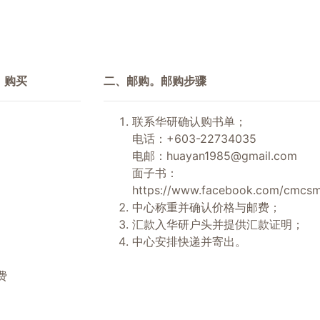
）购买
二、邮购。邮购步骤
联系华研确认购书单；
电话：+603-22734035
电邮：
huayan1985@gmail.com
面子书：
https://www.facebook.com/cmcsm
中心称重并确认价格与邮费；
汇款入华研户头并提供汇款证明；
中心安排快递并寄出。
费