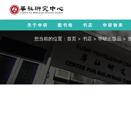
关于华研
图书馆
书店
华研智库
您当前的位置：
首页
>
书店
>
华研出版品
>