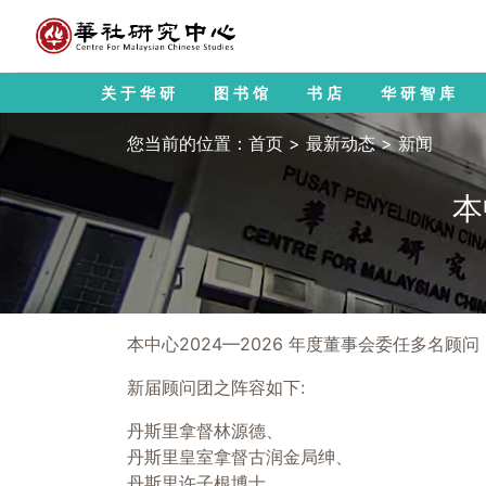
关于华研
图书馆
书店
华研智库
您当前的位置：
首页
>
最新动态
>
新闻
本
本中心2024—2026 年度董事会委任多名顾
新届顾问团之阵容如下:
丹斯里拿督林源德、
丹斯里皇室拿督古润金局绅、
丹斯里许子根博士、