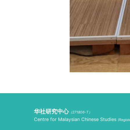
华社研究中心
（271806-T）
Centre for Malaysian Chinese Studies
(Regis