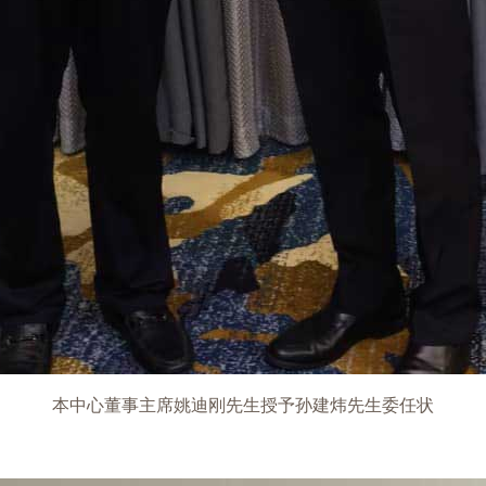
本中心董事主席姚迪刚先生授予孙建炜先生委任状